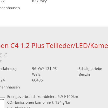
022
62798ky
hannhausen
oen C4 1.2 Plus Teilleder/LED/Kam
0 €
w.
htfahrzeug
96 kW/ 131 PS
Schaltgetriebe
Weiß
Benzin
024
60485
hannhausen
Energieverbrauch kombiniert: 5,9 l/100km
CO₂-Emissionen kombiniert: 134 g/km