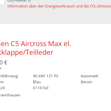
CO₂-Klasse: D
Information über den Energieverbrauch und die CO₂-Emiss
oen C5 Aircross Max el.
klappe/Teilleder
0 €
w.
htfahrzeug
96 kW/ 131 PS
Automatik
km
Blau
Benzin
024
61161kd
hannhausen