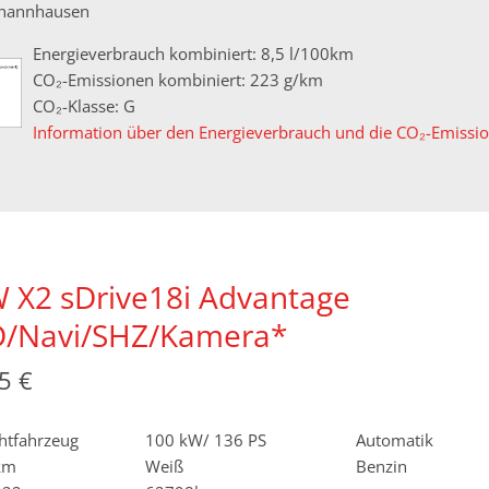
hannhausen
Energieverbrauch kombiniert: 8,5 l/100km
CO₂-Emissionen kombiniert: 223 g/km
CO₂-Klasse: G
Information über den Energieverbrauch und die CO₂-Emiss
X2 sDrive18i Advantage
D/Navi/SHZ/Kamera*
5 €
htfahrzeug
100 kW/ 136 PS
Automatik
km
Weiß
Benzin