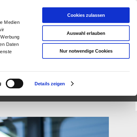
N (
0
)
VERGLEICH (
0
)
GESPEICHERTE SUCHEN (
0
)
Cookies zulassen
le Medien
ir
Auswahl erlauben
, Werbung
ren Daten
Nur notwendige Cookies
ienste
WHATSAPP
g
Details zeigen