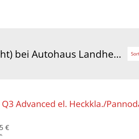
289 Fahrzeuge (gebraucht) bei Autohaus Landherr GmbH
Sor
 Q3 Advanced el. Heckkla./Pannod
5 €
w.