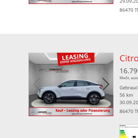
29.09.2
86470 T
Citr
16.79
MwSt. aus
Gebrauc
56 km
30.09.2
86470 T