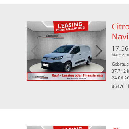
Citr
Navi
17.56
MwSt. aus
Gebrauc
37.712 
24.06.2
86470 T