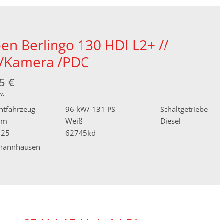
oen Berlingo 130 HDI L2+ //
/Kamera /PDC
5 €
w.
htfahrzeug
96 kW/ 131 PS
Schaltgetriebe
km
Weiß
Diesel
025
62745kd
hannhausen