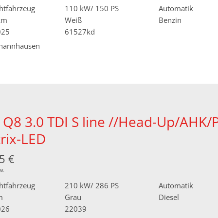
htfahrzeug
110 kW/ 150 PS
Automatik
km
Weiß
Benzin
025
61527kd
hannhausen
 Q8 3.0 TDI S line //Head-Up/AHK/
rix-LED
5 €
w.
htfahrzeug
210 kW/ 286 PS
Automatik
m
Grau
Diesel
026
22039