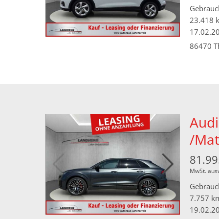
Gebrauc
23.418 
17.02.2
86470 T
Audi
/Mat
81.99
MwSt. aus
Gebrauc
7.757 k
19.02.2