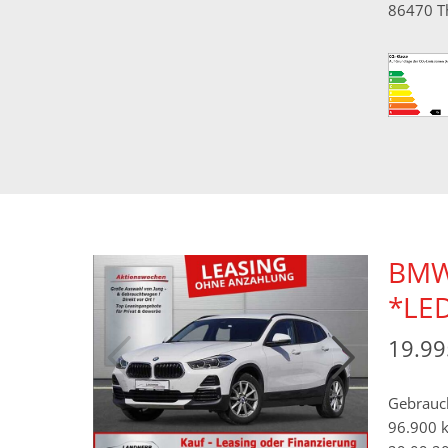
86470 T
BMW 
*LE
19.99
Gebrauc
96.900 