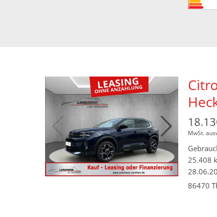
Citr
Heck
18.13
MwSt. aus
Gebrauc
25.408 
28.06.2
86470 T