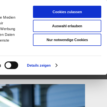
N (
0
)
VERGLEICH (
0
)
GESPEICHERTE SUCHEN (
0
)
Cookies zulassen
le Medien
ir
Auswahl erlauben
, Werbung
ren Daten
Nur notwendige Cookies
ienste
WHATSAPP
g
Details zeigen