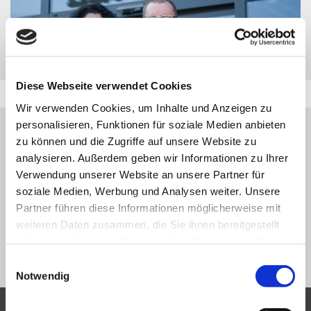
Diese Webseite verwendet Cookies
Wir verwenden Cookies, um Inhalte und Anzeigen zu
personalisieren, Funktionen für soziale Medien anbieten
HINWEIS:
zu können und die Zugriffe auf unsere Website zu
DAS GESUCHTE FAHRZEUG WURDE ZWISCHENZEITLICH
analysieren. Außerdem geben wir Informationen zu Ihrer
VERKAUFT BZW. IST NICHT MEHR IN UNSERER
Verwendung unserer Website an unsere Partner für
FAHRZEUGDATENBANK VERFÜGBAR.
soziale Medien, Werbung und Analysen weiter. Unsere
Partner führen diese Informationen möglicherweise mit
VIELEN DANK FÜR IHR VERSTÄNDNIS.
weiteren Daten zusammen, die Sie ihnen bereitgestellt
haben oder die sie im Rahmen Ihrer Nutzung der Dienste
NEUE SUCHE
gesammelt haben.
Einwilligungsauswahl
Notwendig