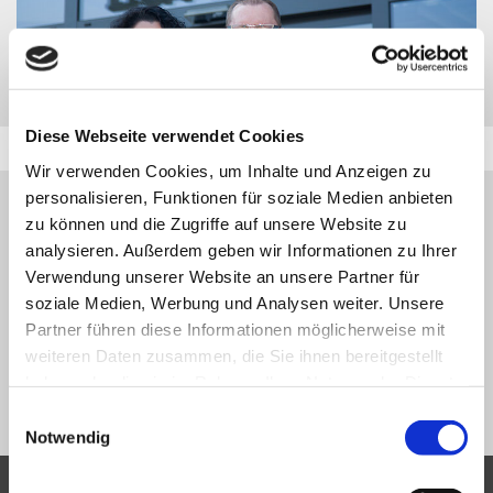
Diese Webseite verwendet Cookies
Wir verwenden Cookies, um Inhalte und Anzeigen zu
personalisieren, Funktionen für soziale Medien anbieten
HINWEIS:
zu können und die Zugriffe auf unsere Website zu
DAS GESUCHTE FAHRZEUG WURDE ZWISCHENZEITLICH
analysieren. Außerdem geben wir Informationen zu Ihrer
VERKAUFT BZW. IST NICHT MEHR IN UNSERER
Verwendung unserer Website an unsere Partner für
FAHRZEUGDATENBANK VERFÜGBAR.
soziale Medien, Werbung und Analysen weiter. Unsere
Partner führen diese Informationen möglicherweise mit
VIELEN DANK FÜR IHR VERSTÄNDNIS.
weiteren Daten zusammen, die Sie ihnen bereitgestellt
haben oder die sie im Rahmen Ihrer Nutzung der Dienste
NEUE SUCHE
gesammelt haben.
Einwilligungsauswahl
Notwendig