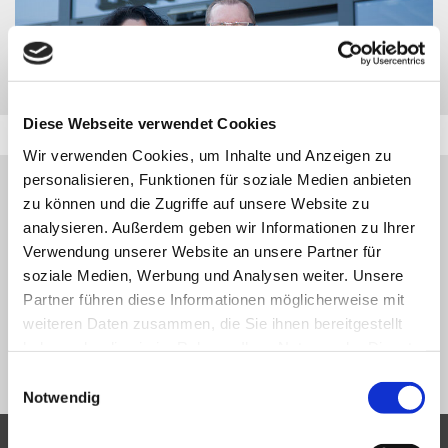
Diese Webseite verwendet Cookies
Wir verwenden Cookies, um Inhalte und Anzeigen zu
personalisieren, Funktionen für soziale Medien anbieten
HINWEIS:
zu können und die Zugriffe auf unsere Website zu
DAS GESUCHTE FAHRZEUG WURDE ZWISCHENZEITLICH
analysieren. Außerdem geben wir Informationen zu Ihrer
VERKAUFT BZW. IST NICHT MEHR IN UNSERER
Verwendung unserer Website an unsere Partner für
FAHRZEUGDATENBANK VERFÜGBAR.
soziale Medien, Werbung und Analysen weiter. Unsere
Partner führen diese Informationen möglicherweise mit
VIELEN DANK FÜR IHR VERSTÄNDNIS.
weiteren Daten zusammen, die Sie ihnen bereitgestellt
haben oder die sie im Rahmen Ihrer Nutzung der Dienste
NEUE SUCHE
gesammelt haben.
Einwilligungsauswahl
Notwendig