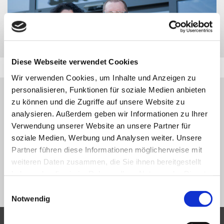
Diese Webseite verwendet Cookies
Wir verwenden Cookies, um Inhalte und Anzeigen zu
personalisieren, Funktionen für soziale Medien anbieten
HINWEIS:
zu können und die Zugriffe auf unsere Website zu
DAS GESUCHTE FAHRZEUG WURDE ZWISCHENZEITLICH
analysieren. Außerdem geben wir Informationen zu Ihrer
VERKAUFT BZW. IST NICHT MEHR IN UNSERER
Verwendung unserer Website an unsere Partner für
FAHRZEUGDATENBANK VERFÜGBAR.
soziale Medien, Werbung und Analysen weiter. Unsere
Partner führen diese Informationen möglicherweise mit
VIELEN DANK FÜR IHR VERSTÄNDNIS.
weiteren Daten zusammen, die Sie ihnen bereitgestellt
haben oder die sie im Rahmen Ihrer Nutzung der Dienste
NEUE SUCHE
gesammelt haben.
Einwilligungsauswahl
Notwendig