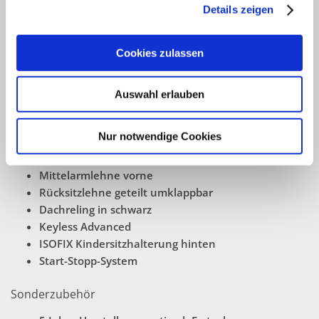
automatische Fahrlichtschaltung
Details zeigen
Multifunktions-Lederlenkrad
Schaltwippen am Lenkrad
Cookies zulassen
CUPRA Full Link
Digitaler Radioempfang
Sprachbedienung
Auswahl erlauben
automatisch abblendbarer Innenspiegel
elektrisch verstell-und beheizbare Außenspiegel
Nur notwendige Cookies
elektrisch anklappbare Außenspiegel
elektrische Fensterheber
Mittelarmlehne vorne
Rücksitzlehne geteilt umklappbar
Dachreling
in schwarz
Keyless Advanced
ISOFIX Kindersitzhalterung hinten
Start-Stopp-System
Sonderzubehör