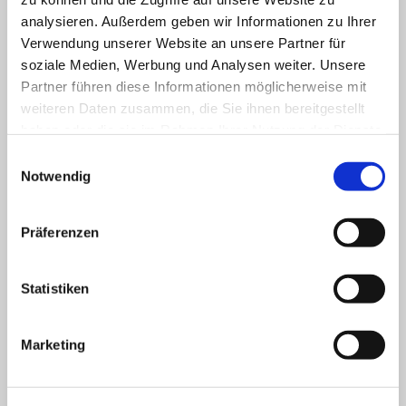
Umfeldbeobachtungssystem "Front Assist"
analysieren. Außerdem geben wir Informationen zu Ihrer
Spurhalteassistent
Verwendung unserer Website an unsere Partner für
Spurwechselassistent
soziale Medien, Werbung und Analysen weiter. Unsere
Stauassistent
Partner führen diese Informationen möglicherweise mit
Parklenkassistent
weiteren Daten zusammen, die Sie ihnen bereitgestellt
Emergency Assist
haben oder die sie im Rahmen Ihrer Nutzung der Dienste
Ausstiegswarner
gesammelt haben.
Einwilligungsauswahl
Verkehrszeichenerkennung
Notwendig
Müdigkeitserkennung
Fernlichtassistent
Präferenzen
Elektrische Heckklappe mit virtuellem Pedal
Sitzheizung vorne
beheizbares Lenkrad
Statistiken
Lendenwirbelstütze vorne
Dunkel getönte Scheiben hinten
Marketing
LED Rückleuchten
Nebelscheinwerfer
Regensensor