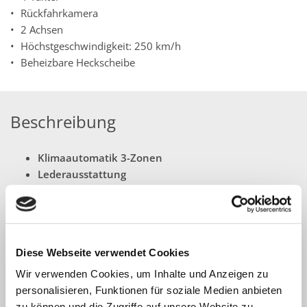
Rückfahrkamera
2 Achsen
Höchstgeschwindigkeit: 250 km/h
Beheizbare Heckscheibe
Beschreibung
Klimaautomatik 3-Zonen
Lederausstattung
Navigationssystem mit Touchscreen
Alufelgen 19 Zoll
Adaptive Geschwindigkeitsregelung
Elektrisch verstellbare Vordersitze / Fahrerseite mit
Diese Webseite verwendet Cookies
Memory
Digitales Cockpit
Wir verwenden Cookies, um Inhalte und Anzeigen zu
Dynamische Fahrwerksregelung
personalisieren, Funktionen für soziale Medien anbieten
Einparkhilfe vorne und hinten - PDC -
zu können und die Zugriffe auf unsere Website zu