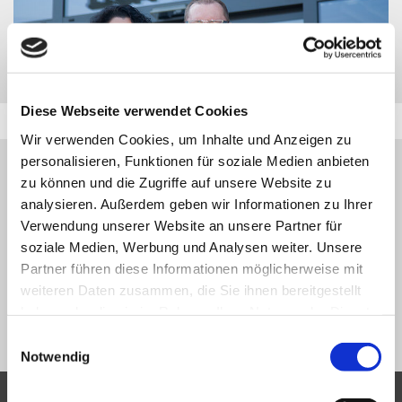
Diese Webseite verwendet Cookies
Wir verwenden Cookies, um Inhalte und Anzeigen zu
personalisieren, Funktionen für soziale Medien anbieten
HINWEIS:
zu können und die Zugriffe auf unsere Website zu
DAS GESUCHTE FAHRZEUG WURDE ZWISCHENZEITLICH
analysieren. Außerdem geben wir Informationen zu Ihrer
VERKAUFT BZW. IST NICHT MEHR IN UNSERER
Verwendung unserer Website an unsere Partner für
FAHRZEUGDATENBANK VERFÜGBAR.
soziale Medien, Werbung und Analysen weiter. Unsere
Partner führen diese Informationen möglicherweise mit
VIELEN DANK FÜR IHR VERSTÄNDNIS.
weiteren Daten zusammen, die Sie ihnen bereitgestellt
haben oder die sie im Rahmen Ihrer Nutzung der Dienste
NEUE SUCHE
gesammelt haben.
Einwilligungsauswahl
Notwendig