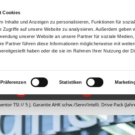
FAVORITE
t Cookies
 Inhalte und Anzeigen zu personalisieren, Funktionen für sozia
e Zugriffe auf unsere Website zu analysieren. Außerdem geben w
rwendung unserer Website an unsere Partner für soziale Medien
re Partner führen diese Informationen möglicherweise mit weite
ereitgestellt haben oder die sie im Rahmen Ihrer Nutzung der D
SERVICE
UNTERNEHMEN
FEEDBACK
08281 99009-0
TERMIN VEREINBAREN
Präferenzen
Statistiken
Marketin
INSTAGRAM
FACEBOOK
tor TSI // 5 J. Garantie AHK schw./Senn/Intelli. Drive Pack (Jah