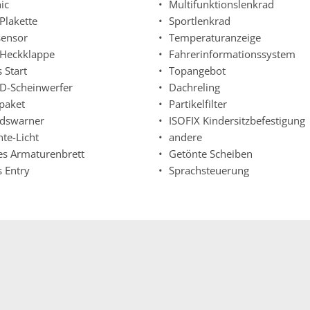
ic
Multifunktionslenkrad
Plakette
Sportlenkrad
ensor
Temperaturanzeige
. Heckklappe
Fahrerinformationssystem
 Start
Topangebot
ED-Scheinwerfer
Dachreling
paket
Partikelfilter
dswarner
ISOFIX Kindersitzbefestigung
te-Licht
andere
les Armaturenbrett
Getönte Scheiben
s Entry
Sprachsteuerung