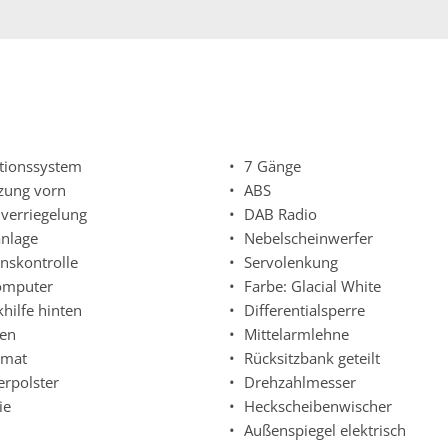
tionssystem
7 Gänge
izung vorn
ABS
lverriegelung
DAB Radio
nlage
Nebelscheinwerfer
onskontrolle
Servolenkung
omputer
Farbe: Glacial White
hilfe hinten
Differentialsperre
gen
Mittelarmlehne
mat
Rücksitzbank geteilt
erpolster
Drehzahlmesser
ie
Heckscheibenwischer
Außenspiegel elektrisch