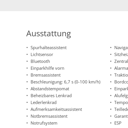
Ausstattung
Spurhalteassistent
Naviga
Lichtsensor
Sitzhe
Bluetooth
Zentra
Einparkhilfe vorn
Alarma
Bremsassistent
Trakti
Beschleunigung: 6,7 s (0-100 km/h)
Bordc
Abstandstempomat
Einpark
Beheizbares Lenkrad
Alufel
Lederlenkrad
Tempo
Aufmerksamkeitsassistent
Teilled
Notbremsassistent
Garant
Notrufsystem
ESP