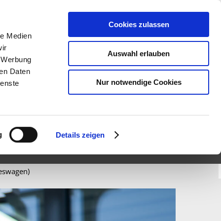
N (
0
)
VERGLEICH (
0
)
GESPEICHERTE SUCHEN (
0
)
Cookies zulassen
le Medien
ir
Auswahl erlauben
, Werbung
ren Daten
Nur notwendige Cookies
ienste
WHATSAPP
g
Details zeigen
reswagen)