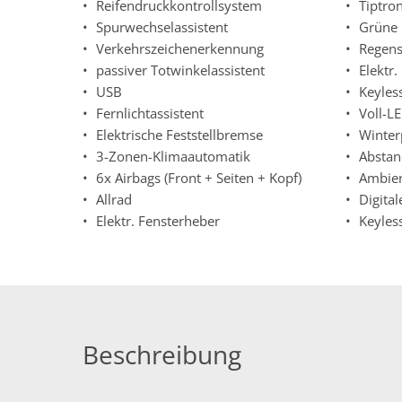
Reifendruckkontrollsystem
Tiptron
Spurwechselassistent
Grüne 
Verkehrszeichenerkennung
Regens
passiver Totwinkelassistent
Elektr
USB
Keyless
Fernlichtassistent
Voll-L
Elektrische Feststellbremse
Winter
3-Zonen-Klimaautomatik
Abstan
6x Airbags (Front + Seiten + Kopf)
Ambien
Allrad
Digita
Elektr. Fensterheber
Keyles
Beschreibung