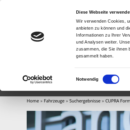
Diese Webseite verwende
Wir verwenden Cookies, um
anbieten zu können und di
Informationen zu Ihrer Ve
und Analysen weiter. Unse
zusammen, die Sie ihnen b
STARTSEITE
FAHRZEUGE
WERKSTATT & 
gesammelt haben.
E-MAIL SENDEN
Einwilligungsauswahl
Notwendig
Home
Fahrzeuge
Suchergebnisse
CUPRA Formen