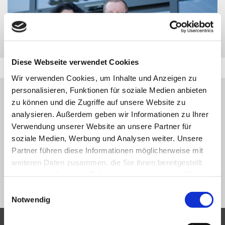
Diese Webseite verwendet Cookies
Wir verwenden Cookies, um Inhalte und Anzeigen zu
personalisieren, Funktionen für soziale Medien anbieten
HINWEIS:
zu können und die Zugriffe auf unsere Website zu
DAS GESUCHTE FAHRZEUG WURDE ZWISCHENZEITLICH
analysieren. Außerdem geben wir Informationen zu Ihrer
VERKAUFT BZW. IST NICHT MEHR IN UNSERER
Verwendung unserer Website an unsere Partner für
FAHRZEUGDATENBANK VERFÜGBAR.
soziale Medien, Werbung und Analysen weiter. Unsere
Partner führen diese Informationen möglicherweise mit
VIELEN DANK FÜR IHR VERSTÄNDNIS.
weiteren Daten zusammen, die Sie ihnen bereitgestellt
haben oder die sie im Rahmen Ihrer Nutzung der Dienste
NEUE SUCHE
gesammelt haben.
Einwilligungsauswahl
Notwendig