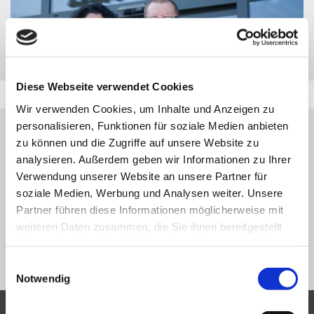
Diese Webseite verwendet Cookies
Wir verwenden Cookies, um Inhalte und Anzeigen zu
personalisieren, Funktionen für soziale Medien anbieten
HINWEIS:
zu können und die Zugriffe auf unsere Website zu
DAS GESUCHTE FAHRZEUG WURDE ZWISCHENZEITLICH
analysieren. Außerdem geben wir Informationen zu Ihrer
VERKAUFT BZW. IST NICHT MEHR IN UNSERER
Verwendung unserer Website an unsere Partner für
FAHRZEUGDATENBANK VERFÜGBAR.
soziale Medien, Werbung und Analysen weiter. Unsere
Partner führen diese Informationen möglicherweise mit
VIELEN DANK FÜR IHR VERSTÄNDNIS.
weiteren Daten zusammen, die Sie ihnen bereitgestellt
haben oder die sie im Rahmen Ihrer Nutzung der Dienste
NEUE SUCHE
gesammelt haben.
Einwilligungsauswahl
Notwendig